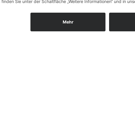
nstaltung, die
n.
 einen ein
ren für seine
unsere
nicht nur Talent
ör verschafft.
entlichungen und