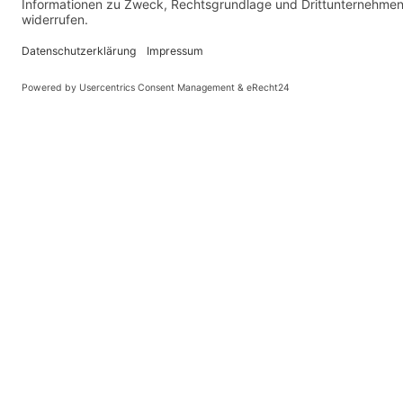
hoher Wahrscheinlichkeit schon einmal auf einer Vera
wir als Tournee-Organisatoren zu verantworten habe
Künstler und Veranstalter zusammen zu bringen, dem
optimales Forum für seine Kunst zu bieten, dem ande
Verstaltung den optimalen Inhalt zu geben - das ist 
Kompetenz im Bereich Tourmanagement.
Wer als Künstler wahrgenommen werden will, braucht 
und Können, sondern auch einen Partner, der ihm Geh
Mit großer Erfahrung promoten wir Tourneen, Veröff
mehr.
KÜNSTLER