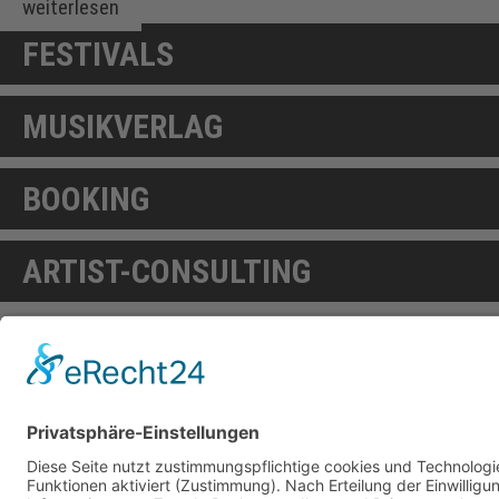
weiterlesen
FESTIVALS
MUSIKVERLAG
BOOKING
ARTIST-CONSULTING
weiterlesen
Wir bringen Künstler, Veran
Wer in Deutschland Konzerte namhafter Künstler bes